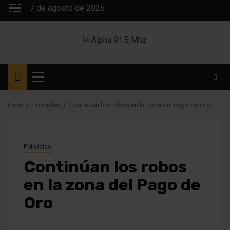
Saltar
7 de agosto de 2026
al
contenido
Menú
principal
Inicio
Policiales
Continúan los robos en la zona del Pago de Oro
Policiales
Continúan los robos
en la zona del Pago de
Oro