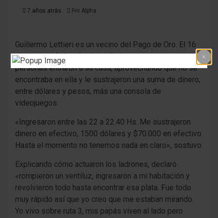
7 años atrás
Fm Alpha
Guillermo Lettieri es un vecino del Pago de Oro. El 16
de enero sufrió un hecho delictivo cuando una o varias
personas entraron a su casa, aprovechando que no se
encontraba en ella y le sustrajeron una suma de dinero,
entre dólares y pesos, más una consola de
videojuegos.
«Ingresaron entre las 22 a 22.40 Hs. Me sustrajeron
dinero en efectivo, 1500 dólares y $70.000 en efectivo.
Hasta el momento no tenemos nada en claro», sostuvo.
Explicando cómo actuaron los ladrones, declaró
«rompieron un ventiluz, ingresaron a mi habitación y
revolvieron todo hasta encontrar esa plata. Fue todo
muy rápido así que yo creo que me estaban mirando.
Yo vivo sobre ruta 3, mis papás viven al lado pero