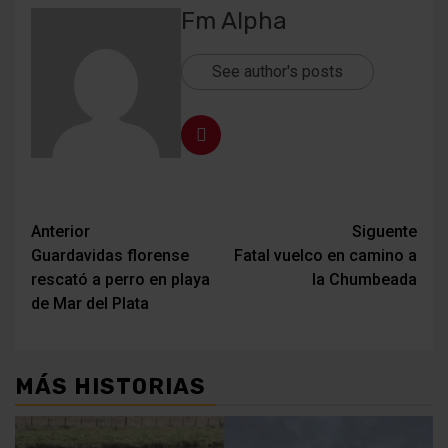
Fm Alpha
See author's posts
Navegación
Anterior
Siguente
Guardavidas florense
Fatal vuelco en camino a
de
rescató a perro en playa
la Chumbeada
entradas
de Mar del Plata
MÁS HISTORIAS