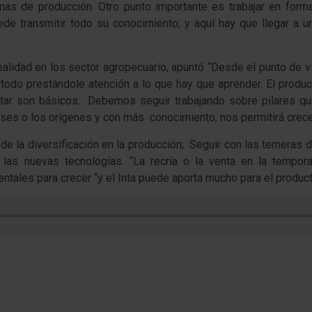
as de producción. Otro punto importante es trabajar en forma 
ede transmitir todo su conocimiento; y aquí hay que llegar a u
realidad en los sector agropecuario, apuntó “Desde el punto de 
todo prestándole atención a lo que hay que aprender. El produc
atar son básicos. Debemos seguir trabajando sobre pilares q
ases o los orígenes y con más conocimiento, nos permitirá crece
e la diversificación en la producción; Seguir con las terneras 
as nuevas tecnologías. “La recría o la venta en la tempora
tales para crecer “y el Inta puede aporta mucho para el product