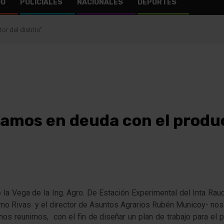
DO
POLICIALES
NACIONALES
DEPORTES
r del distrito”
tamos en deuda con el produc
a Vega de la Ing. Agro. De Estación Experimental del Inta Rauch
lermo Rivas y el director de Asuntos Agrarios Rubén Municoy- nos 
 nos reunimos, con el fin de diseñar un plan de trabajo para el