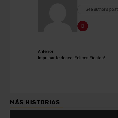
See author's pos
Navegación
Anterior
Impulsar te desea ¡Felices Fiestas!
de
entradas
MÁS HISTORIAS