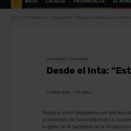
INICIO
LOCALES
PROVINCIALES
EL MUN
Inicio
Provinciales
Desde el Inta: “Estamos en deuda con el producto
Destacada3
Provinciales
Desde el Inta: “Es
9 años atrás
Fm Alpha
Desde el móvil dialogamos con Mariano de l
el Secretario de Desarrollo local Lic. Guil
la gente de la Secretaria de la Producción