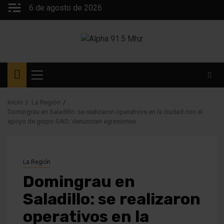
Saltar
6 de agosto de 2026
al
contenido
Menú
principal
Inicio
La Región
Domingrau en Saladillo: se realizaron operativos en la ciudad con el
apoyo de grupo GAD: denuncian agresiones
La Región
Domingrau en
Saladillo: se realizaron
operativos en la