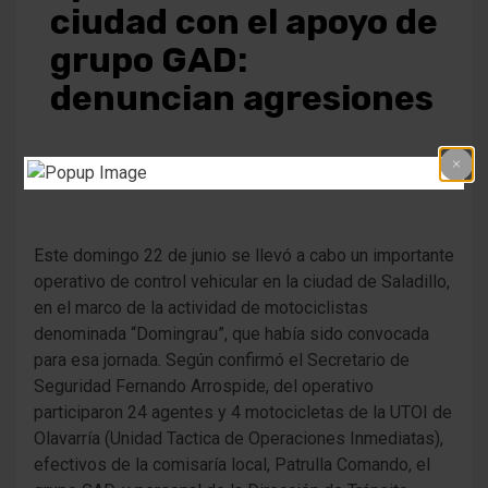
ciudad con el apoyo de
grupo GAD:
denuncian agresiones
1 año atrás
Fm Alpha
Este domingo 22 de junio se llevó a cabo un importante
operativo de control vehicular en la ciudad de Saladillo,
en el marco de la actividad de motociclistas
denominada “Domingrau”, que había sido convocada
para esa jornada. Según confirmó el Secretario de
Seguridad Fernando Arrospide, del operativo
participaron 24 agentes y 4 motocicletas de la UTOI de
Olavarría (Unidad Tactica de Operaciones Inmediatas),
efectivos de la comisaría local, Patrulla Comando, el