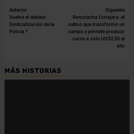
Navegación
Anterior
Siguente
Vuelve el debate:
Remolacha forrajera: el
de
Sindicalización de la
cultivo que transformó un
entradas
Policia ?
campo y permite producir
carne a solo US$0,50 el
kilo
MÁS HISTORIAS