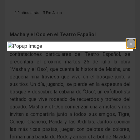
9 años atrás
Fm Alpha
Masha y el Oso en el Teatro Español
En el marco de las vacaciones de invierno y de las
contrataciones particulares del Teatro Español, se
presentará el próximo martes 25 de julio la obra
“Masha y el Oso”, que cuenta la historia de Masha, una
pequeña niña traviesa que vive en el bosque junto a
sus tíos. Un día, jugando, se pierde en la espesura del
bosque y descubre la cabaña de “Oso”, un exfutbolista
retirado que vive rodeado de recuerdos y trofeos del
pasado. Masha y el Oso comienzan una amistad y nos
invitan a compartirla junto a todos sus amigos, Tigre,
Conejo, Chancho, Panda y las Ardillas. Juntos cocinan
las más ricas pastas, juegan con pelotas de colores,
forman una banda de Rock y arman el árbol de Navidad