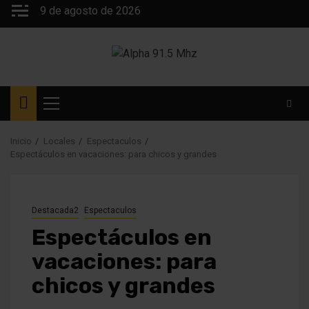
Saltar
9 de agosto de 2026
al
contenido
Menú
principal
Inicio
Locales
Espectaculos
Espectáculos en vacaciones: para chicos y grandes
Destacada2
Espectaculos
Espectáculos en
vacaciones: para
chicos y grandes