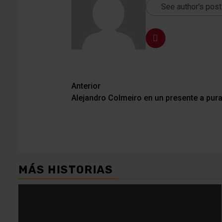
See author's pos
Navegación
Anterior
Alejandro Colmeiro en un presente a pur
de
entradas
MÁS HISTORIAS