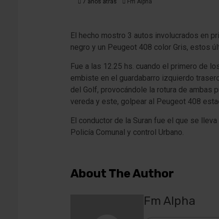
7 años atrás
Fm Alpha
El hecho mostro 3 autos involucrados en pr
negro y un Peugeot 408 color Gris, estos úl
Fue a las 12.25 hs. cuando el primero de los
embiste en el guardabarro izquierdo trasero
del Golf, provocándole la rotura de ambas pu
vereda y este, golpear al Peugeot 408 estac
El conductor de la Suran fue el que se llev
Policía Comunal y control Urbano.
About The Author
Fm Alpha