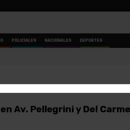
DO
POLICIALES
NACIONALES
DEPORTES
en Av. Pellegrini y Del Carm