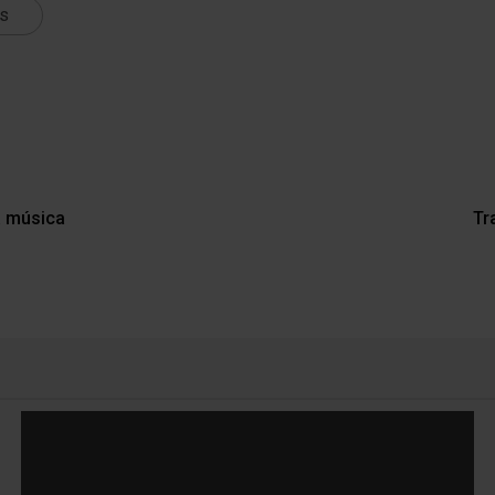
ts
a música
Tr