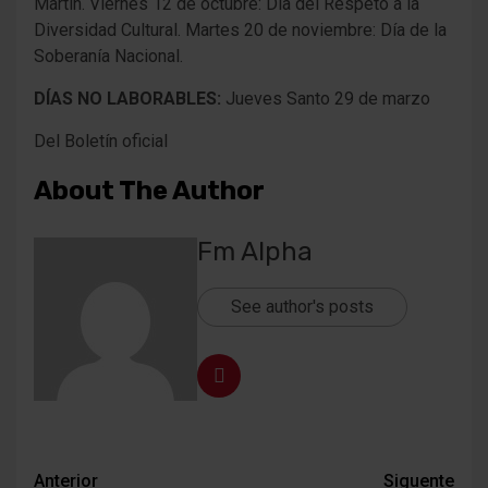
Martín. Viernes 12 de octubre: Día del Respeto a la
Diversidad Cultural. Martes 20 de noviembre: Día de la
Soberanía Nacional.
DÍAS NO LABORABLES:
Jueves Santo 29 de marzo
Del Boletín oficial
About The Author
Fm Alpha
See author's posts
Navegación
Anterior
Siguente