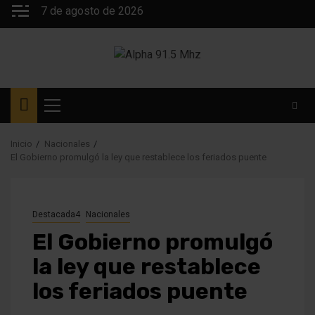
Saltar
7 de agosto de 2026
al
contenido
Menú
principal
Inicio
Nacionales
El Gobierno promulgó la ley que restablece los feriados puente
Destacada4
Nacionales
El Gobierno promulgó
la ley que restablece
los feriados puente