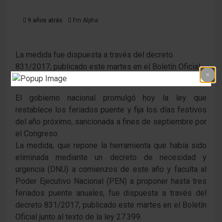
9 años atrás
Fm Alpha
La medida fue dispuesta a través del decreto
831/2017, publicado este martes en el Boletín Oficial
junto al texto de la ley 27.399.
El gobierno nacional promulgó hoy la ley que
restablece los feriados puente y fija los días festivos
del año próximo, sancionada a fines de septiembre por
el Congreso.
La medida, que repone la herramienta que había sido
eliminada mediante un decreto de necesidad y
urgencia (DNU) a comienzos de este año y faculta al
Poder Ejecutivo Nacional (PEN) a proponer hasta tres
feriados puente anuales, fue dispuesta a través del
decreto 831/2017, publicado este martes en el Boletín
Oficial junto al texto de la ley 27.399.