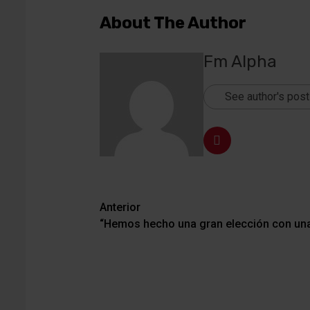
About The Author
Fm Alpha
See author's pos
Navegación
Anterior
“Hemos hecho una gran elección con un
de
entradas