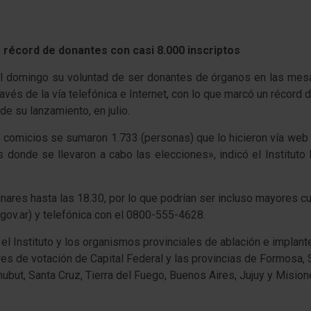
o récord de donantes con casi 8.000 inscriptos
 domingo su voluntad de ser donantes de órganos en las mesas 
vés de la vía telefónica e Internet, con lo que marcó un récord 
 su lanzamiento, en julio.
 comicios se sumaron 1.733 (personas) que lo hicieron vía web y
onde se llevaron a cabo las elecciones», indicó el Instituto 
inares hasta las 18.30, por lo que podrían ser incluso mayores c
gov.ar) y telefónica con el 0800-555-4628.
 Instituto y los organismos provinciales de ablación e implant
s de votación de Capital Federal y las provincias de Formosa, Sa
ubut, Santa Cruz, Tierra del Fuego, Buenos Aires, Jujuy y Mision