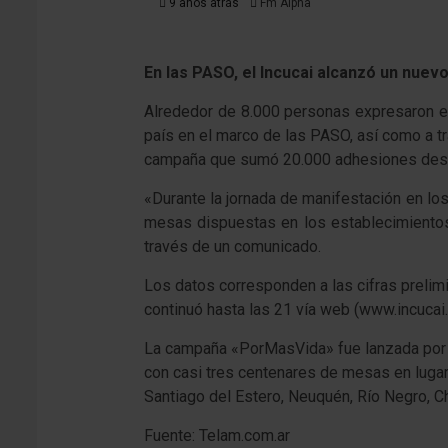
9 años atrás
Fm Alpha
En las PASO, el Incucai alcanzó un nuev
Alrededor de 8.000 personas expresaron el
país en el marco de las PASO, así como a tra
campaña que sumó 20.000 adhesiones desde
«Durante la jornada de manifestación en los
mesas dispuestas en los establecimientos d
través de un comunicado.
Los datos corresponden a las cifras prelim
continuó hasta las 21 vía web (www.incucai.
La campaña «PorMasVida» fue lanzada por el
con casi tres centenares de mesas en lugare
Santiago del Estero, Neuquén, Río Negro, Ch
Fuente: Telam.com.ar