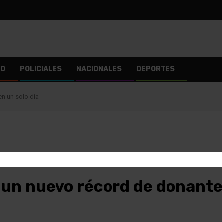
DO
POLICIALES
NACIONALES
DEPORTES
en un solo día
 un nuevo récord de donantes