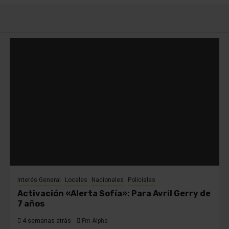
Interés General
Locales
Nacionales
Policiales
Activación «Alerta Sofía»: Para Avril Gerry de
7 años
4 semanas atrás
Fm Alpha