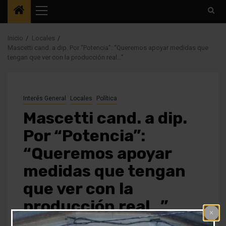
Menú
principal
Inicio
Locales
Mascetti cand. a dip. Por “Potencia”: “Queremos apoyar medidas que
tengan que ver con la producción real…”
Interés General
Locales
Política
Mascetti cand. a dip.
Por “Potencia”:
“Queremos apoyar
medidas que tengan
que ver con la
producción real…”