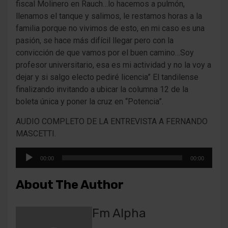
fiscal Molinero en Rauch…lo hacemos a pulmón,
llenamos el tanque y salimos, le restamos horas a la
familia porque no vivimos de esto, en mi caso es una
pasión, se hace más difícil llegar pero con la
convicción de que vamos por el buen camino…Soy
profesor universitario, esa es mi actividad y no la voy a
dejar y si salgo electo pediré licencia” El tandilense
finalizando invitando a ubicar la columna 12 de la
boleta única y poner la cruz en “Potencia”.
AUDIO COMPLETO DE LA ENTREVISTA A FERNANDO
MASCETTI.
Reproductor
00:00
00:00
de
audio
About The Author
Fm Alpha