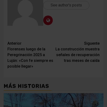
See author's posts
Navegación
Anterior
Siguente
Florenses luego de la
La construcción muestra
de
Peregrinación 2025 a
señales de recuperación
entradas
Luján: «Con fe siempre es
tras meses de caída
posible llegar»
MÁS HISTORIAS