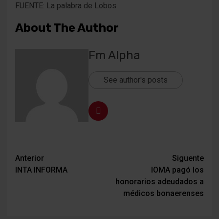
FUENTE: La palabra de Lobos
About The Author
Fm Alpha
See author's posts
Navegación
Anterior
Siguente
INTA INFORMA
IOMA pagó los
de
honorarios adeudados a
entradas
médicos bonaerenses