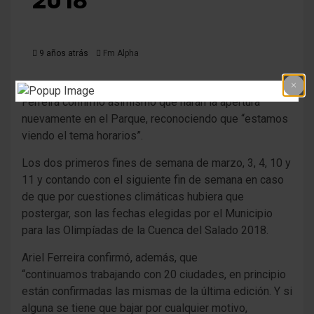
2018
9 años atrás
Fm Alpha
Ferreira confirmó asimismo que harán la apertura
nuevamente en el Parque, reconociendo que “estamos
viendo el tema horarios”.
Los dos primeros fines de semana de marzo, 3, 4, 10 y
11 y contando con el siguiente fin de semana en caso
de que por cuestiones climáticas hubiera que
postergar, son las fechas elegidas por el Municipio
para las Olimpíadas de la Cuenca del Salado 2018.
Ariel Ferreira confirmó, además, que
“continuamos trabajando con 20 ciudades, en principio
están confirmadas las mismas de la última edición. Y si
alguna se tiene que bajar por cualquier motivo,