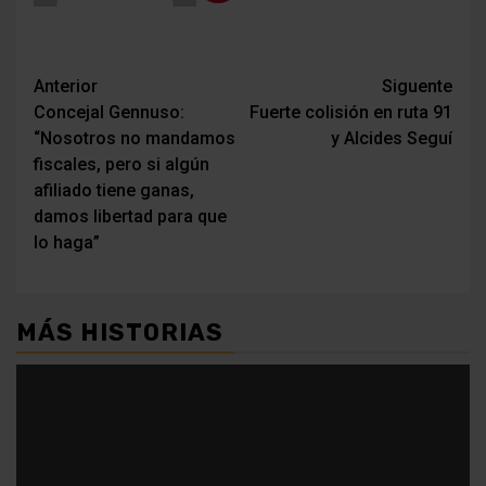
Navegación
Anterior
Siguente
Concejal Gennuso:
Fuerte colisión en ruta 91
de
“Nosotros no mandamos
y Alcides Seguí
entradas
fiscales, pero si algún
afiliado tiene ganas,
damos libertad para que
lo haga”
MÁS HISTORIAS