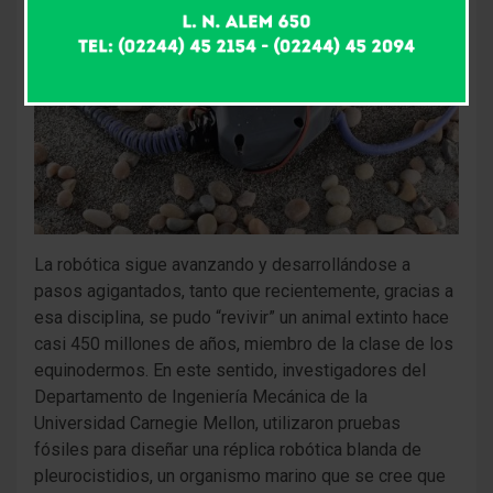
La robótica sigue avanzando y desarrollándose a
pasos agigantados, tanto que recientemente, gracias a
esa disciplina, se pudo “revivir” un animal extinto hace
casi 450 millones de años, miembro de la clase de los
equinodermos. En este sentido, investigadores del
Departamento de Ingeniería Mecánica de la
Universidad Carnegie Mellon, utilizaron pruebas
fósiles para diseñar una réplica robótica blanda de
pleurocistidios, un organismo marino que se cree que