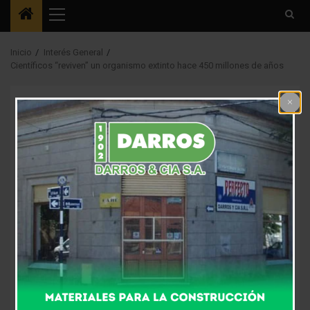
Menú
principal
Inicio
Interés General
Científicos “reviven” un organismo extinto hace 450 millones de años
Interés General
Científicos “reviven”
un organismo extinto
hace 450 millones de
años
3 años atrás
Fm Alpha