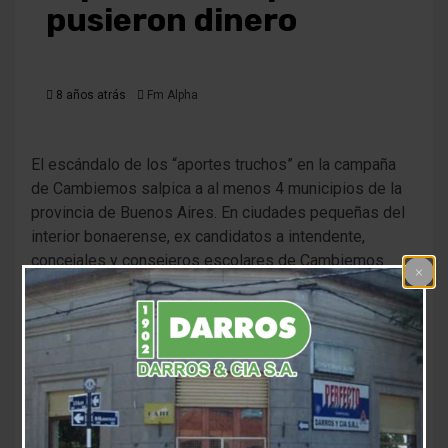
pusieron dinero
8 años atrás
Fm Alpha
El escándalo de los “aportes truchos” en la campaña
de Cambiemos salpica a al menos 4 municipios de la
provincia de Buenos Aires. En ciudades pequeñas del
interior bonaerense, ex candidatos a intendente,
concejales y consejeros escolares de Cambiemos
figuran como aportantes de grandes sumas de dinero
–que van desde los 13 mil hasta los 50 mil pesos en
efectivo- sin ni siquiera saberlo.
Diagonales habló con ex candidatos que integraron las
boletas de Cambiemos en la elección presidencial de
Mauricio Macri que negaron haber aportado dinero a la
campaña. Además se registraron un total de 10