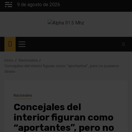
Saltar
9 de agosto de 2026
al
contenido
Menú
principal
Inicio
Nacionales
Concejales del interior figuran como “aportantes”, pero no pusieron
dinero
Nacionales
Concejales del
interior figuran como
“aportantes”, pero no