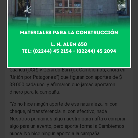
municipios, de la provincia que gobierna María Eugenia
Vidal, en los que la lista completa de candidatos
locales del oficialismo realizaron aportes por más
medio millón de pesos (en cada distrito).
En Carmen de Patagones, la lista de 19 candidatos que
llevó a la intendencia al oficialista José Luis Zara
aportó $ 530.000 a la campaña de Macri. Sin embargo,
este medio habló con los concejales electos Mario
Guanca (UCR) y Gerardo Bari (ex Cambiemos, ahora en
“Unión por Patagones”) que figuran con aportes de $
38.000 cada uno, y afirmaron que jamás aportaron
dinero para la campaña.
“Yo no hice ningún aporte de esa naturaleza, ni con
cheque, ni transferencia, ni con efectivo, nada.
Nosotros poníamos algo nuestro para nafta o comprar
algo para un evento, pero aporte formal a Cambiemos
nunca. No hice ningún aporte a la campaña