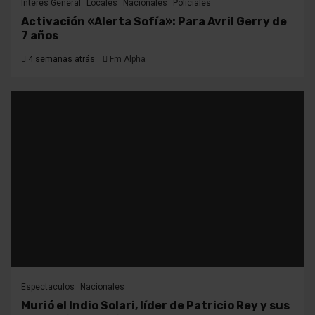
Interés General
Locales
Nacionales
Policiales
Activación «Alerta Sofía»: Para Avril Gerry de
7 años
4 semanas atrás
Fm Alpha
Espectaculos
Nacionales
Murió el Indio Solari, líder de Patricio Rey y sus