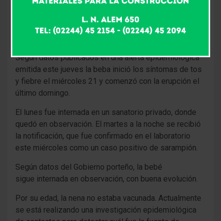
caso autóctono de sarampión en la Ciudad en 18
años. Se trata de una beba de 8 meses, sin
antecedentes de viaje, que se encuentran
internada en observación
.
Según datos publicados en una alerta epidemiológica
emitida este jueves la beba inició los síntomas de tos
y fiebre el miércoles 21 y comenzó con la erupción el
último domingo.
El lunes fue internada en un sanatorio privado, donde
quedó en observación. El martes a la noche se recibió
la notificación, que fue confirmado en el laboratorio
este miércoles como un caso positivo de sarampión.
Según datos del Gobierno porteño, la bebé
sigue internada en observación, con buena evolución.
Por su edad, la nena no estaba vacunada. Actualmente
se está realizando una investigación epidemiológica