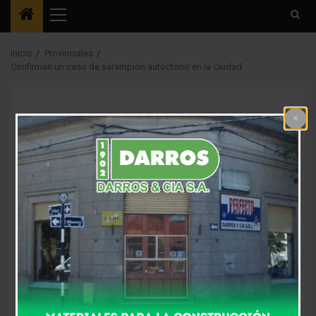
Menú
principal
Inicio
Provinciales
Confirman un caso de sarampión autóctono en la Ciudad
Provinciales
Confirman un caso de
sarampión autóctono
en la Ciudad
8 años atrás
Fm Alpha
El ministerio de Salud porteño confirmó el primer