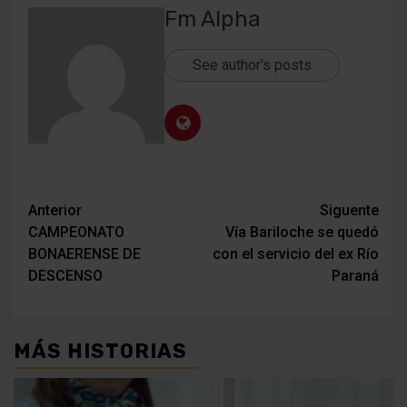
Fm Alpha
See author's posts
Navegación
Anterior
Siguente
CAMPEONATO
Vía Bariloche se quedó
de
BONAERENSE DE
con el servicio del ex Río
entradas
DESCENSO
Paraná
MÁS HISTORIAS