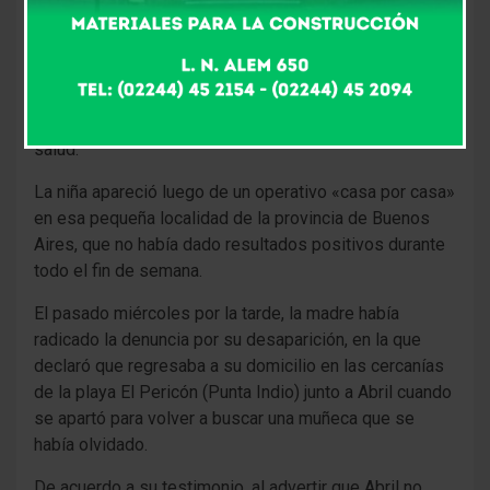
Apareció Abril Caballé, la nena de 10 años que había
desaparecido el miércoles pasado en la localidad de
Punta Indio. Llegó caminando a la casa de su vecina,
Victoria Agüero, con frío y embarrada, como si hubiese
pasado alguna noche a la intemperie. ​Está bien de
salud.
La niña apareció luego de un operativo «casa por casa»
en esa pequeña localidad de la provincia de Buenos
Aires, que no había dado resultados positivos durante
todo el fin de semana.
El pasado miércoles por la tarde, la madre había
radicado la denuncia por su desaparición, en la que
declaró que regresaba a su domicilio en las cercanías
de la playa El Pericón (Punta Indio) junto a Abril cuando
se apartó para volver a buscar una muñeca que se
había olvidado.
De acuerdo a su testimonio, al advertir que Abril no