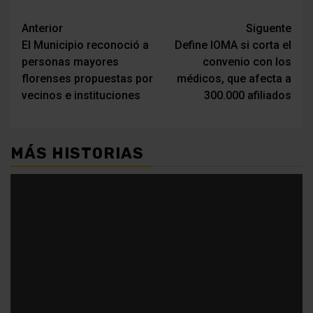
Navegación
Anterior
Siguente
El Municipio reconoció a
Define IOMA si corta el
de
personas mayores
convenio con los
entradas
florenses propuestas por
médicos, que afecta a
vecinos e instituciones
300.000 afiliados
MÁS HISTORIAS