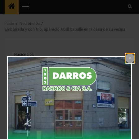
Menú
principal
Inicio
Nacionales
Embarrada y con frío, apareció Abril Caballé en la casa de su vecina
Nacionales
Embarrada y con frío,
apareció Abril Caballé
en la casa de su
vecina
7 años atrás
Fm Alpha