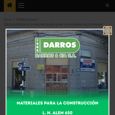
Menú
principal
Inicio
Política Local
Está prohibida la comercialización y uso de artículos de pirotecnia
Destacada3
Política Local
Está prohibida la
comercialización y
uso de artículos de
pirotecnia
9 años atrás
Fm Alpha