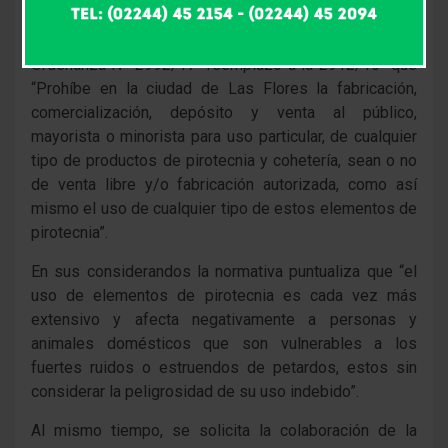
La Secretaría de Gobierno municipal informa, y
recuerda, a los vecinos que se encuentra vigente la
Ordenanza Nº 2992/17 -reemplazó a la 2912/16- que
“Prohíbe en la ciudad de Las Flores la fabricación,
comercialización, depósito y venta al público,
mayorista o minorista para uso particular, de cualquier
tipo de productos de pirotecnia y cohetería, sean o no
de venta libre y/o fabricación autorizada, como así
mismo el uso de cualquier tipo de estos elementos de
pirotecnia”.
En sus considerandos la normativa puntualiza que “el
uso de elementos de pirotecnia es cada vez más
extensivo y afecta negativamente a personas y
animales domésticos que son vulnerables a los
fuertes ruidos o estruendos de petardos, estos sin
considerar la peligrosidad de su uso indebido”.
Al mismo tiempo, se solicita la colaboración de la