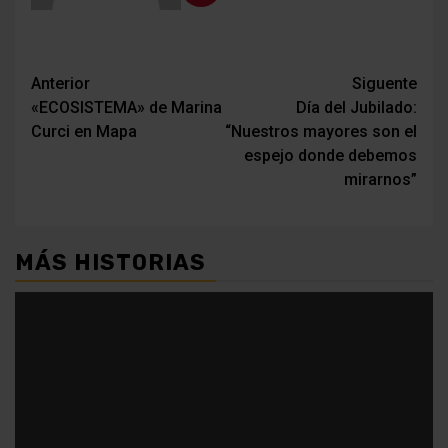
Navegación
Anterior
Siguente
«ECOSISTEMA» de Marina
Día del Jubilado:
de
Curci en Mapa
“Nuestros mayores son el
entradas
espejo donde debemos
mirarnos”
MÁS HISTORIAS