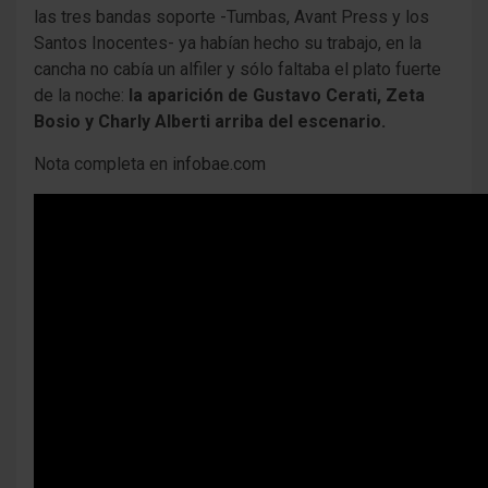
las tres bandas soporte -Tumbas, Avant Press y los
Santos Inocentes- ya habían hecho su trabajo, en la
cancha no cabía un alfiler y sólo faltaba el plato fuerte
de la noche:
la aparición de Gustavo Cerati, Zeta
Bosio y Charly Alberti arriba del escenario.
Nota completa en
infobae.com