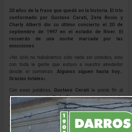
20 años de la frase que quedó en la historia.
El trío
conformado por Gustavo Cerati, Zeta Bosio y
Charly Alberti dio su último concierto el 20 de
septiembre de 1997 en el estadio de River. El
recuerdo de una noche marcada por las
emociones
«No sólo no hubiéramos sido nada sin ustedes, sino
con toda la gente que estuvo a nuestro alrededor
desde el comienzo.
Algunos siguen hasta hoy…
Gracias totales
«.
Con esas palabras,
Gustavo Cerati
le ponía fin al
último concierto de
Soda Stereo
, que se retiró a lo
grande:
más de 60.000 personas
colmaron el estadio
de River la noche del 20 de septiembre de 1997. En
2007, exactamente diez años después, el trío volvería
en Museum para presentar la gira Me verás volver,