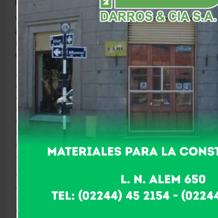
pero esa es otra historia.
Volvemos a 1997. Con la decisión consumada, la banda
anunciaba la separación y su líder publicaba en el
suplemento
Sí
del diario
Clarín
una sentida carta
dirigida a sus fans.
Estas líneas surgen de lo que he percibido estos días
en la calle, en los fans que se me acercan, en la gente
que me rodea, y en mi propia experiencia personal.
Comparto la tristeza que genera en muchos la noticia
de nuestra disolución. Yo mismo estoy sumergido en
ese estado porque pocas cosas han sido tan
importantes y gratificantes en mi vida como Soda
Stereo.
Cualquiera sabe que es virtualmente imposible llevar
adelante un grupo sin cierto nivel de conflicto. Es un
frágil equilibrio en la pugna de ideas que muy pocos
consiguen conservar por espacio de quince años y