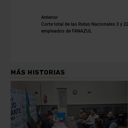
Navegación
Anterior
Corte total de las Rutas Nacionales 3 y 2
de
empleados de FANAZUL
entradas
MÁS HISTORIAS