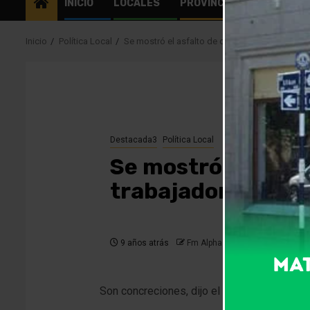
INICIO
LOCALES
PROVINCIALES
EL MU
Inicio
Política Local
Se mostró el asfalto de calle Belgrano realiz
Destacada3
Política Local
Se mostró el asfal
trabajadores de 
9 años atrás
Fm Alpha
Son concreciones, dijo el intendente, esta