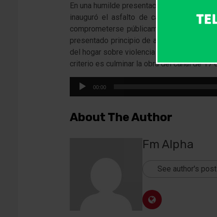
En una humilde presentación en sociedad, e
inauguró el asfalto de calle Belgrano co
comprometerse públicamente de todas las 
presentado principio de año, el playón del 
del hogar sobre violencia de género, el Cap 
criterio es culminar la obra del canal de 1
Reproductor
00:00
de
audio
About The Author
Fm Alpha
See author's pos