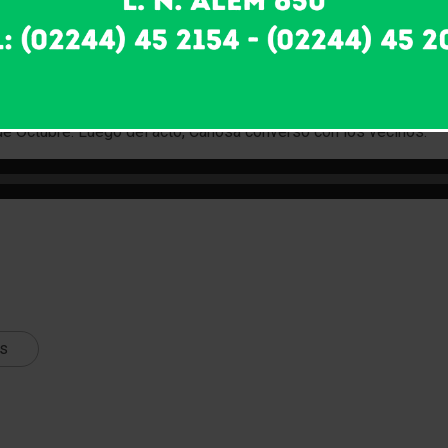
l intendente Ramón Canosa acompañado por el concejal Federico
nstruido por la cooperativa de trabajo “La Esperanza” -ex gg
obras que se han iniciado y quiere concretar, con buena me
centro oeste, el centro cívico, el avance de la escuela secundar
del barrio «las acacias», se abrirá en los próximos días la licita
7 de Octubre. Luego del acto, Canosa conversó con los vecinos.
ts