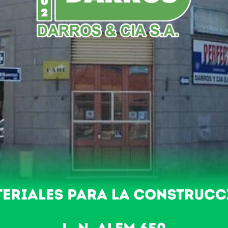
NDO
POLICIALES
NACIONALES
DEPORTES
ado por ex trabajadores de GGM
to de calle Belgrano realizad
GGM
mos cerrando obras …!