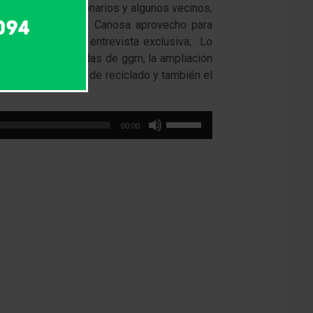
 Alejandro, funcionarios y algunos vecinos,
m- .En el discurso, Canosa aprovecho para
moria enumeró en entrevista exclusiva; Lo
ia 4, las 36 viviendas de ggm, la ampliación
ción para la planta de reciclado y también el
Utiliza
00:00
las
teclas
de
flecha
arriba/abajo
para
aumentar
o
disminuir
el
volumen.