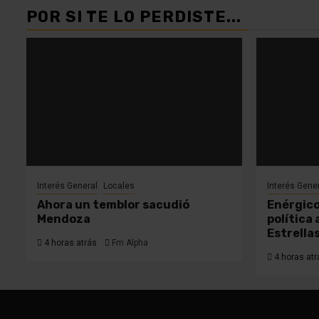
POR SI TE LO PERDISTE...
Interés General
Locales
Interés Gene
Ahora un temblor sacudió
Enérgico
Mendoza
política
Estrella
4 horas atrás
Fm Alpha
4 horas atr