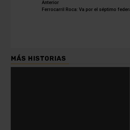
Navegación
Anterior
Ferrocarril Roca: Va por el séptimo federa
de
entradas
MÁS HISTORIAS