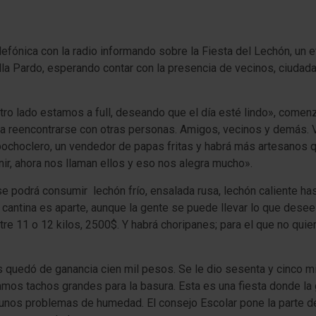
efónica con la radio informando sobre la Fiesta del Lechón, un e
la Pardo, esperando contar con la presencia de vecinos, ciudada
lado estamos a full, deseando que el día esté lindo», comenzó 
para reencontrarse con otras personas. Amigos, vecinos y demás.
pochoclero, un vendedor de papas fritas y habrá más artesanos q
nir, ahora nos llaman ellos y eso nos alegra mucho».
 se podrá consumir lechón frío, ensalada rusa, lechón caliente h
antina es aparte, aunque la gente se puede llevar lo que desee to
re 11 o 12 kilos, 2500$. Y habrá choripanes; para el que no quiera
 quedó de ganancia cien mil pesos. Se le dio sesenta y cinco mi
os tachos grandes para la basura. Esta es una fiesta donde la g
unos problemas de humedad. El consejo Escolar pone la parte de