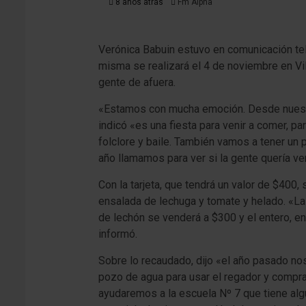
8 años atrás
Fm Alpha
Verónica Babuin estuvo en comunicación tel
misma se realizará el 4 de noviembre en Vil
gente de afuera.
«Estamos con mucha emoción. Desde nuestro 
indicó «es una fiesta para venir a comer, 
folclore y baile. También vamos a tener un 
año llamamos para ver si la gente quería ve
Con la tarjeta, que tendrá un valor de $400,
ensalada de lechuga y tomate y helado. «La c
de lechón se venderá a $300 y el entero, ent
informó.
Sobre lo recaudado, dijo «el año pasado nos
pozo de agua para usar el regador y compram
ayudaremos a la escuela Nº 7 que tiene alg