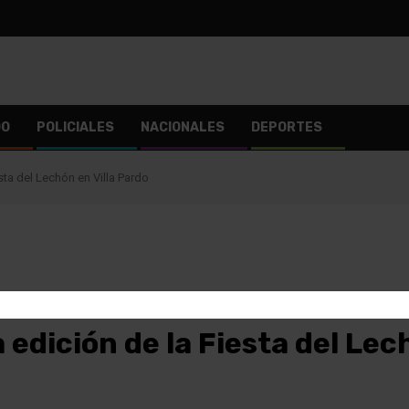
DO
POLICIALES
NACIONALES
DEPORTES
esta del Lechón en Villa Pardo
a edición de la Fiesta del Lec