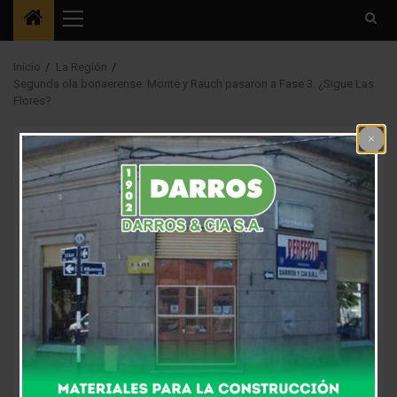
Menú
principal
Inicio
La Región
Segunda ola bonaerense: Monte y Rauch pasaron a Fase 3. ¿Sigue Las
Flores?
La Región
Segunda ola
bonaerense: Monte y
Rauch pasaron a Fase
3. ¿Sigue Las Flores?
5 años atrás
Fm Alpha