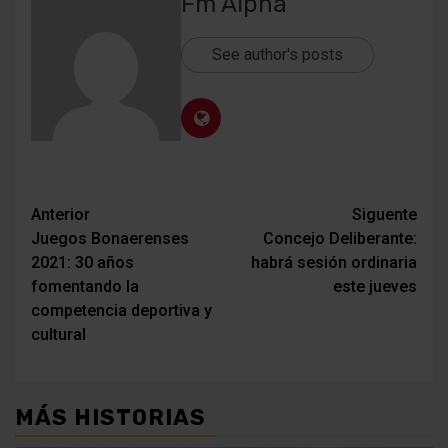
Fm Alpha
See author's posts
Navegación
Anterior
Siguente
Juegos Bonaerenses
Concejo Deliberante:
de
2021: 30 años
habrá sesión ordinaria
entradas
fomentando la
este jueves
competencia deportiva y
cultural
MÁS HISTORIAS