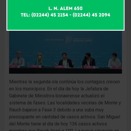
Mientras la segunda ola continúa los contagios crecen
en los municipios. En el día de hoy la Jefatura de
Gabinete de Ministros bonaerense actualizó el
sistema de fases. Las localidades vecinas de Monte y
Rauch bajaron a Fase 3 debido a una suba muy
preocupante en cantidad de casos activos. San Miguel
del Monte tiene al día de hoy 136 casos activos
mientras que Rauch llegó a 100. La nueva situación en