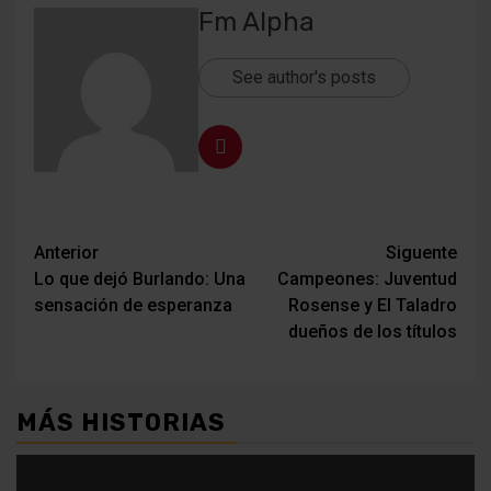
Fm Alpha
See author's posts
Navegación
Anterior
Siguente
Lo que dejó Burlando: Una
Campeones: Juventud
de
sensación de esperanza
Rosense y El Taladro
entradas
dueños de los títulos
MÁS HISTORIAS