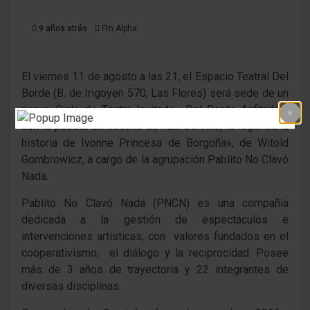
9 años atrás
Fm Alpha
El viernes 11 de agosto a las 21, el Espacio Teatral Del
Borde (B. de Irigoyen 570, Las Flores) será sede de un
nuevo Ciclo de Teatro Invitado «Del Borde Anfitrión»,
con la puesta en escena de «Le Corviné, la legendaria
historia de Ivonne Princesa de Borgoña», de Witold
Gombrowicz, a cargo de la agrupación Pablito No Clavó
Nada.
Pablito No Clavó Nada (PNCN) es una compañía
dedicada a la gestión de espectáculos e
intervenciones artísticas, con valores fundados en el
cooperativismo, el diálogo y la reciprocidad. Posee
más de 3 años de trayectoria y 22 integrantes de
diversas disciplinas.