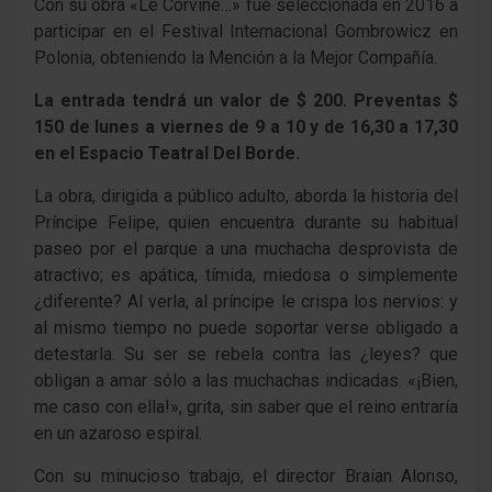
Con su obra «Le Corviné…» fue seleccionada en 2016 a
participar en el Festival Internacional Gombrowicz en
Polonia, obteniendo la Mención a la Mejor Compañía.
La entrada tendrá un valor de $ 200. Preventas $
150 de lunes a viernes de 9 a 10 y de 16,30 a 17,30
en el Espacio Teatral Del Borde.
La obra, dirigida a público adulto, aborda la historia del
Príncipe Felipe, quien encuentra durante su habitual
paseo por el parque a una muchacha desprovista de
atractivo; es apática, tímida, miedosa o simplemente
¿diferente? Al verla, al príncipe le crispa los nervios: y
al mismo tiempo no puede soportar verse obligado a
detestarla. Su ser se rebela contra las ¿leyes? que
obligan a amar sólo a las muchachas indicadas. «¡Bien,
me caso con ella!», grita, sin saber que el reino entraría
en un azaroso espiral.
Con su minucioso trabajo, el director Braian Alonso,