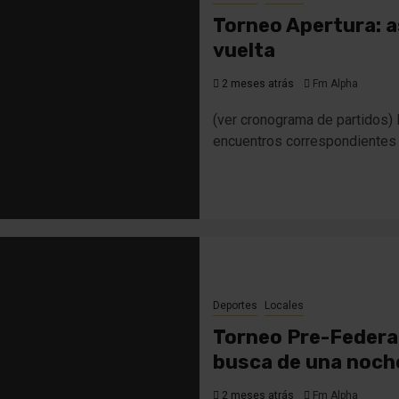
Torneo Apertura: as
vuelta
2 meses atrás
Fm Alpha
(ver cronograma de partidos) E
encuentros correspondientes a
Deportes
Locales
Torneo Pre-Federal:
busca de una noche
2 meses atrás
Fm Alpha