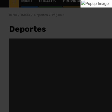
INICIO
LOCALES
PROVINCIALES
EL MUN
Inicio
INICIO
Deportes
Página 6
Deportes