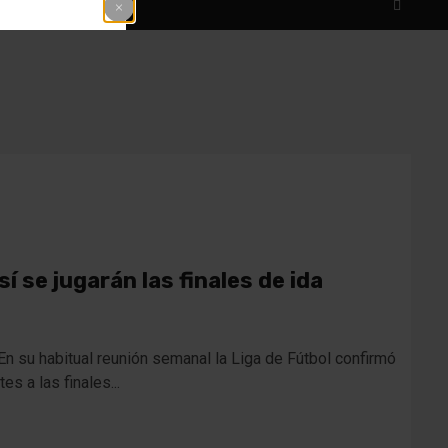
í se jugarán las finales de ida
En su habitual reunión semanal la Liga de Fútbol confirmó
s a las finales...