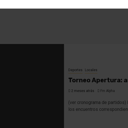
DO
POLICIALES
NACIONALES
DEPORTES
Deportes
Locales
Torneo Apertura: as
2 meses atrás
Fm Alpha
(ver cronograma de partidos) 
los encuentros correspondiente