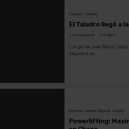
Deportes
Locales
El Taladro llegó a l
2 meses atrás
Fm Alpha
Con gol de Juan María López l
Deportiva en...
Deportes
Interés General
Locales
Powerlifting: Maxi