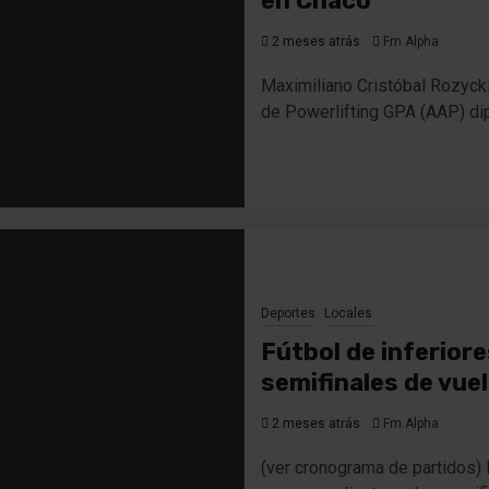
en Chaco
2 meses atrás
Fm Alpha
Maximiliano Cristóbal Rozycki
de Powerlifting GPA (AAP) dipu
Deportes
Locales
Fútbol de inferiore
semifinales de vue
2 meses atrás
Fm Alpha
(ver cronograma de partidos)