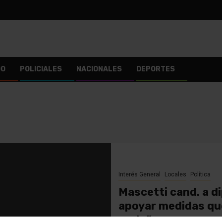
DO
POLICIALES
NACIONALES
DEPORTES
Interés General
Locales
Política
Mascetti cand. a d
apoyar medidas que
real…”